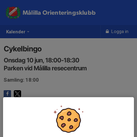
Målilla Orienteringsklubb
Logga in
Kalender
Cykelbingo
Onsdag 10 jun, 18:00-18:30
Parken vid Målilla resecentrum
Samling: 18:00