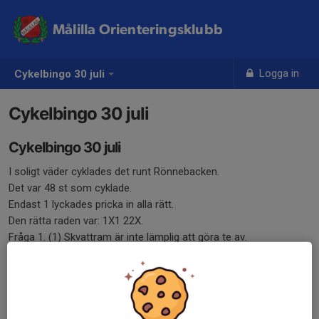
Målilla Orienteringsklubb
Logga in
Cykelbingo 30 juli
Cykelbingo 30 juli
Cykelbingo 30 juli
I soligt väder cyklades det runt Rönnebacken.
Det var 48 st som cyklade.
Endast 1 lyckades pricka in alla rätt.
Den rätta raden var: 1X1 22X.
Fråga 1. (1) Skvattram är inte lämplig att göra te av.
2. (X) Den nya tullsatsen blir 15 %.
3. (1) 7 140 besökte Speedway GP i Målilla 2025.
4. (2) Sagogänget kallar sig för Paw Patrol.
5. (2) Stjärntecknet Orion är uppkallad efter en mytologisk