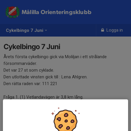
Målilla Orienteringsklubb
Logga in
Cykelbingo 7 Juni
Cykelbingo 7 Juni
Årets första cykelbingo gick via Moliljan i ett strålande
försommarväder.
Det var 27 st som cyklade.
Den utlottade vinsten gick till : Lena Ahlgren.
Den rätta raden var: 111 221
Fråga 1. (1) Vetlandavägen är 3,8 km lång.
2. (1) Greta Gris bror heter Georg.
3. (1) Sverige spelade sin första ishockeylandskamp 1920.
4. (2) Det finns 38 st byggnader i Målilla hembygdspark.
5. (2) Det fanns 62 st besöksmål på upptäckardagen i
Hultsfred och Vimmerby.