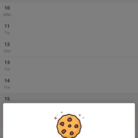
10
Mån
11
Tis
12
Ons
13
Tor
14
Fre
15
Lör
16
Sön
v.3