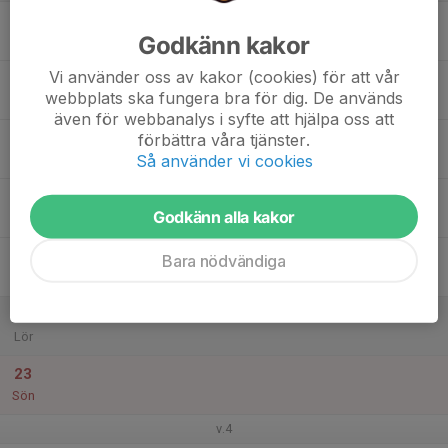
17
Godkänn kakor
Mån
Vi använder oss av kakor (cookies) för att vår
18
webbplats ska fungera bra för dig. De används
Tis
även för webbanalys i syfte att hjälpa oss att
19
förbättra våra tjänster.
Så använder vi cookies
Ons
20
Godkänn alla kakor
Tor
21
Bara nödvändiga
Fre
22
Lör
23
Sön
v.4