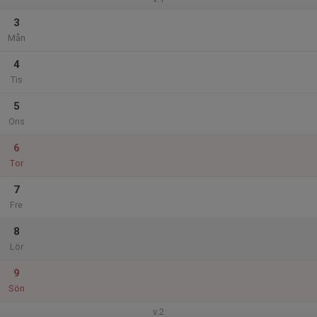
3
Mån
4
Tis
5
Ons
6
Tor
7
Fre
8
Lör
9
Sön
v.2