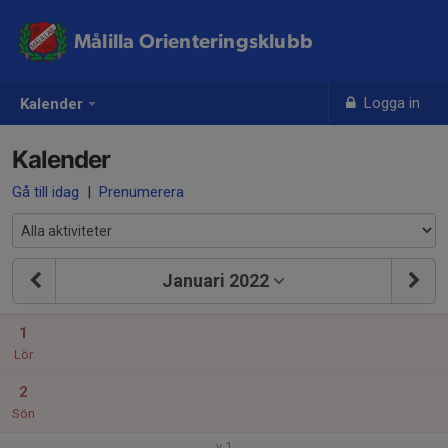
Målilla Orienteringsklubb
Logga in
Kalender
Kalender
Gå till idag
|
Prenumerera
Januari 2022
1
Lör
2
Sön
v.1