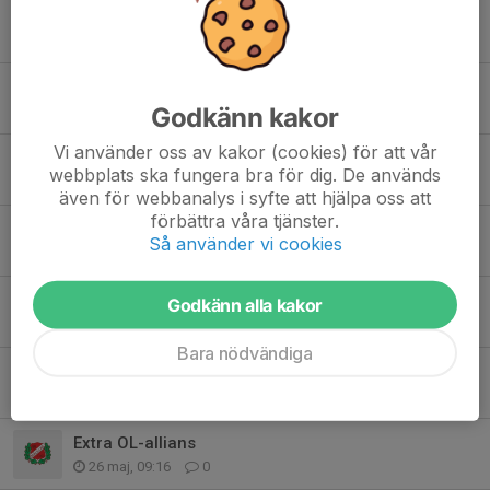
Cykelbingo 1 juli
2 jul, 18:44
0
Cykelbingo 24 juni
Godkänn kakor
28 jun, 16:01
0
Vi använder oss av kakor (cookies) för att vår
Cykelnimgo 17 juni
webbplats ska fungera bra för dig. De används
22 jun, 11:56
0
även för webbanalys i syfte att hjälpa oss att
förbättra våra tjänster.
Cykelbingo 10 juni
Så använder vi cookies
14 jun, 23:26
0
OL-alliansen 16 juni
Godkänn alla kakor
12 jun, 09:01
0
Bara nödvändiga
Cykelbingo 3 juni
3 jun, 21:57
0
Extra OL-allians
26 maj, 09:16
0