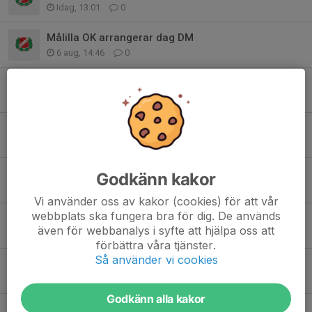
Idag, 13:01
0
Målilla OK arrangerar dag DM
6 aug, 14:46
0
Cykelbingo 29 juli
31 jul, 23:04
0
Cykelbingo 22 juli
22 jul, 21:48
0
Cykelbingo 22 juli
Godkänn kakor
18 jul, 18:45
0
Vi använder oss av kakor (cookies) för att vår
webbplats ska fungera bra för dig. De används
Cykelbingo 15 juli
även för webbanalys i syfte att hjälpa oss att
18 jul, 18:40
0
förbättra våra tjänster.
Så använder vi cookies
Cykelbingo 8 juli
10 jul, 17:37
0
Godkänn alla kakor
Cykelbingo 1 juli