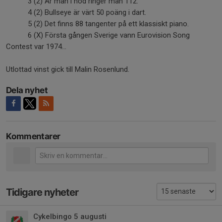
3 (2) Är man i nöd ringer man 112.
4 (2) Bullseye är värt 50 poäng i dart.
5 (2) Det finns 88 tangenter på ett klassiskt piano.
6 (X) Första gången Sverige vann Eurovision Song
Contest var 1974…
Utlottad vinst gick till Malin Rosenlund.
Dela nyhet
Kommentarer
Tidigare nyheter
Cykelbingo 5 augusti