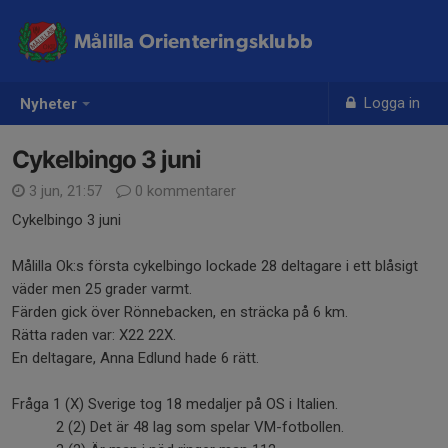
Målilla Orienteringsklubb
Logga in
Nyheter
Cykelbingo 3 juni
3 jun, 21:57
0 kommentarer
Cykelbingo 3 juni
Målilla Ok:s första cykelbingo lockade 28 deltagare i ett blåsigt
väder men 25 grader varmt.
Färden gick över Rönnebacken, en sträcka på 6 km.
Rätta raden var: X22 22X.
En deltagare, Anna Edlund hade 6 rätt.
Fråga 1 (X) Sverige tog 18 medaljer på OS i Italien.
2 (2) Det är 48 lag som spelar VM-fotbollen.